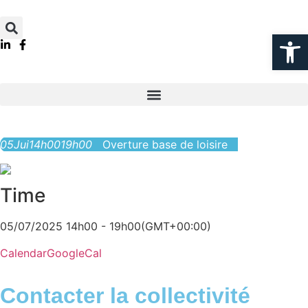
Ouvrir la
05
Jui
14h00
19h00
Overture base de loisire
Time
05/07/2025 14h00 - 19h00
(GMT+00:00)
Calendar
GoogleCal
Contacter la collectivité