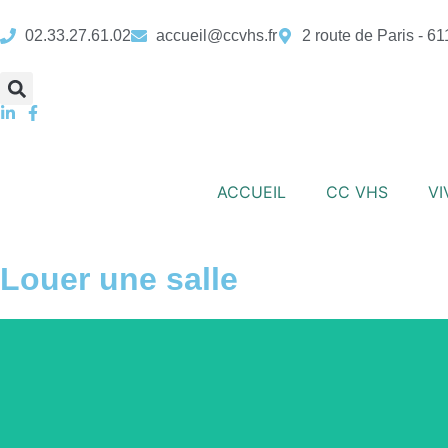
02.33.27.61.02
accueil@ccvhs.fr
2 route de Paris - 6
ACCUEIL
CC VHS
VI
Environ 95 personnes debou
Louer une salle