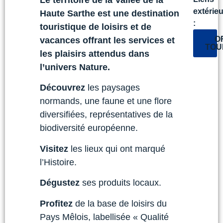
Le territoire de la Vallée de la
extérie
Haute Sarthe est une destination
:
touristique de loisirs et de
O
vacances offrant les services et
TOU
les plaisirs attendus dans
l’univers Nature.
Découvrez
les paysages
normands, une faune et une flore
diversifiées, représentatives de la
biodiversité européenne.
Visitez
les lieux qui ont marqué
l’Histoire.
Dégustez
ses produits locaux.
Profitez
de la base de loisirs du
Pays Mêlois, labellisée « Qualité