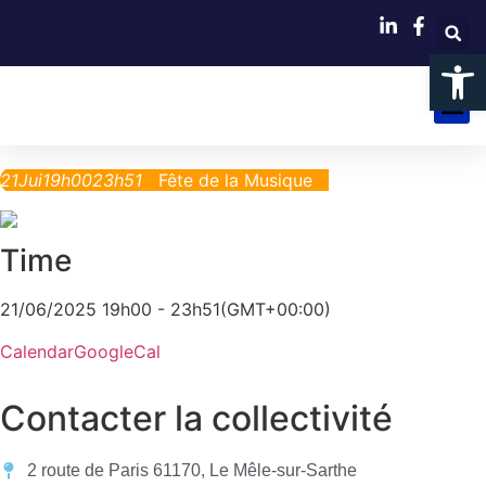
Ouvrir la
VIVRE ET
DÉCOUVRI
ENTREPR
21
Jui
19h00
23h51
Fête de la Musique
Time
21/06/2025 19h00 - 23h51
(GMT+00:00)
Calendar
GoogleCal
Contacter la collectivité
2 route de Paris 61170, Le Mêle-sur-Sarthe