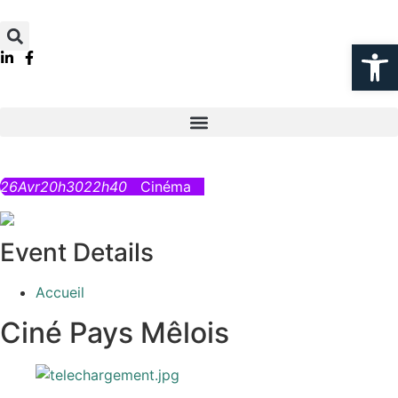
Ouvrir la
26
Avr
20h30
22h40
Cinéma
Event Details
Accueil
Ciné Pays Mêlois