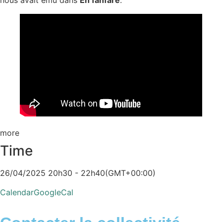
nous avait ému dans
En fanfare
.
more
Time
26/04/2025 20h30 - 22h40
(GMT+00:00)
Calendar
GoogleCal