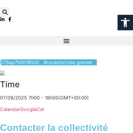
Ouvrir la
07
Sep
7h00
18h00
Brocante/vide grenier
Time
07/09/2025 7h00 - 18h00
(GMT+00:00)
Calendar
GoogleCal
Contacter la collectivité