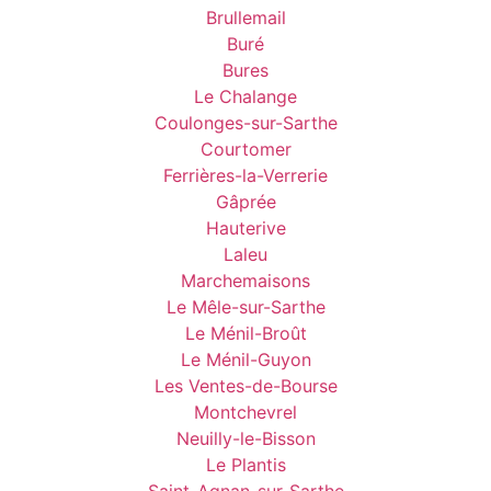
Brullemail
Buré
Bures
Le Chalange
Coulonges-sur-Sarthe
Courtomer
Ferrières-la-Verrerie
Gâprée
Hauterive
Laleu
Marchemaisons
Le Mêle-sur-Sarthe
Le Ménil-Broût
Le Ménil-Guyon
Les Ventes-de-Bourse
Montchevrel
Neuilly-le-Bisson
Le Plantis
Saint-Agnan-sur-Sarthe