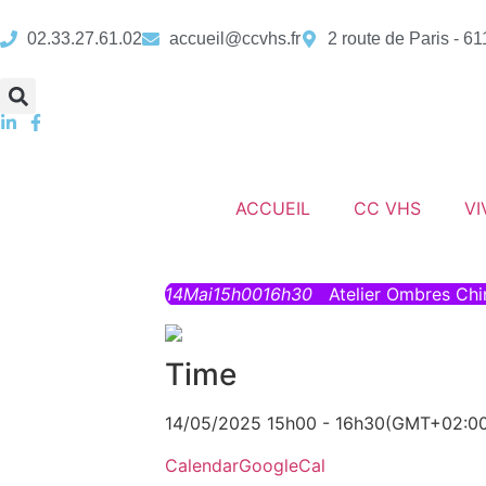
02.33.27.61.02
accueil@ccvhs.fr
2 route de Paris - 6
ACCUEIL
CC VHS
VI
14
Mai
15h00
16h30
Atelier Ombres Chi
Time
14/05/2025 15h00 - 16h30
(GMT+02:00
Calendar
GoogleCal