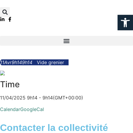
Ouvrir la
11
Avr
9h14
9h14
Vide grenier
Time
11/04/2025 9h14 - 9h14
(GMT+00:00)
Calendar
GoogleCal
Contacter la collectivité