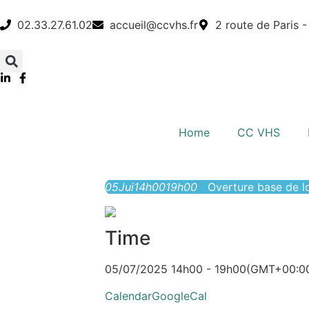
02.33.27.61.02
accueil@ccvhs.fr
2 route de Paris 
Home
CC VHS
05
Jui
14h00
19h00
Overture base de lo
Time
05/07/2025 14h00 - 19h00
(GMT+00:0
Calendar
GoogleCal