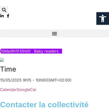
Ouvrir la
15
Mai
9h15
10h00
Baby readers
Time
15/05/2025 9h15 - 10h00
(GMT+02:00)
Calendar
GoogleCal
Contacter la collectivité