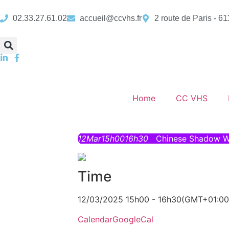
02.33.27.61.02
accueil@ccvhs.fr
2 route de Paris - 6
Home
CC VHS
12
Mar
15h00
16h30
Chinese Shadow 
Time
12/03/2025 15h00 - 16h30
(GMT+01:00
Calendar
GoogleCal