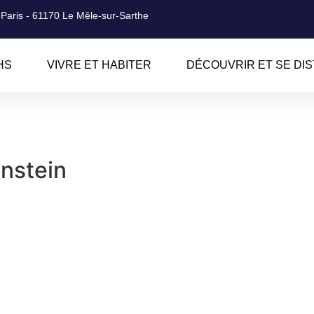
 Paris - 61170 Le Mêle-sur-Sarthe
HS
VIVRE ET HABITER
DÉCOUVRIR ET SE DI
nstein