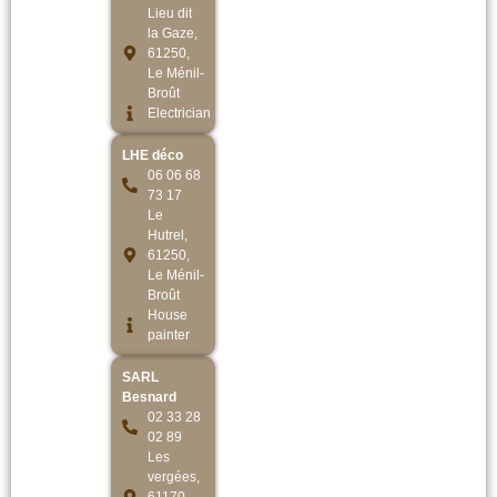
Lieu dit
la Gaze,
61250,
Le Ménil-
Broût
Electrician
LHE déco
06 06 68
73 17
Le
Hutrel,
61250,
Le Ménil-
Broût
House
painter
SARL
Besnard
02 33 28
02 89
Les
vergées,