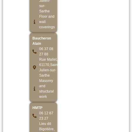
Julien-
sur-
Sarthe
Floor and
wall
coverings
Baucheron
Alain
06 37 08
27 88
Rue Mallet,
61170,Saint-
Julien-sur-
Sarthe
Masonry
and
structural
work
HMTP
06 12 87
23 27
Lieu dit
Bigotière,