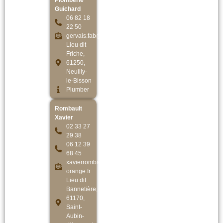
Plomberie
Guichard
06 82 18
22 50
gervais.fab@orange.fr
Lieu dit
Friche,
61250,
Neuilly-
le-Bisson
Plumber
Rombault
Xavier
02 33 27
29 38
06 12 39
68 45
xavierrombault@
orange.fr
Lieu dit
Bannetière,
61170,
Saint-
Aubin-