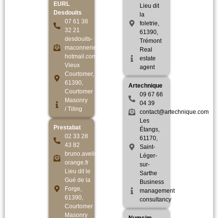
EURL
Lieu dit
Desdouits
la
07 61 38
foletrie,
32 21
61390,
desdouits-
Trémont
maconnerie@
Real
hotmail.com
estate
Vieux
agent
Courtomer,
61390,
Artechnique
Courtomer
09 67 66
Masonry
04 39
/ Tiling
contact@artechnique.com
Les
Prestabat
Étangs,
02 33 28
61170,
43 82
Saint-
bruno.aveline61@
Léger-
orange.fr
sur-
Lieu dit le
Sarthe
Gué de la
Business
Forge,
management
61390,
consultancy
Courtomer
Masonry