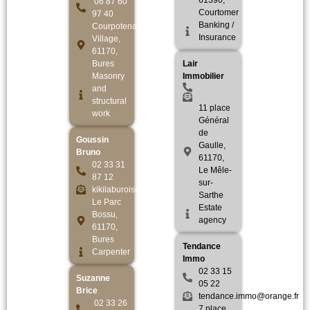
61390,
06 87 60
Courtomer
97 40
Banking /
Courpotenay
Insurance
Village,
61170,
Bures
Lair
Masonry
Immobilier
and
structural
11 place
work
Général
de
Goussin
Gaulle,
Bruno
61170,
02 33 31
Le Mêle-
87 12
sur-
kikilaburoise@hotmail.fr
Sarthe
Le Parc
Estate
Bossu,
agency
61170,
Bures
Tendance
Carpenter
Immo
02 33 15
Suzanne
05 22
Brice
tendance.immo@orange.fr
02 33 26
7 place