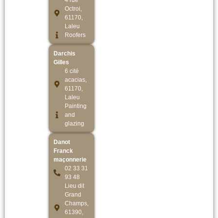
4 rue
Octroi,
61170,
Laleu
Roofers
Darchis
Gilles
6 cité
acacias,
61170,
Laleu
Painting
and
glazing
Danot
Franck
maçonnerie
02 33 31
93 48
Lieu dit
Grand
Champs,
61390,