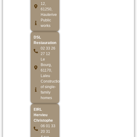
12,
61250,
Hauterive
Public
works
DSL
Restauration
02 33 26
27 12
Le
Bourg,
61170,
Laleu
Construction
of single-
family
homes
EIRL
Hervieu
Christophe
06 01 33
20 31