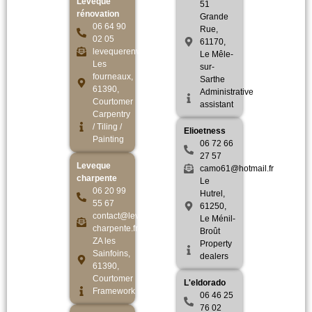
Leveque
51
rénovation
Grande
06 64 90
Rue,
02 05
61170,
levequerenv@outlook.fr
Le Mêle-
Les
sur-
fourneaux,
Sarthe
61390,
Administrative
Courtomer
assistant
Carpentry
/ Tiling /
Elioetness
Painting
06 72 66
27 57
Leveque
camo61@hotmail.fr
charpente
Le
06 20 99
Hutrel,
55 67
61250,
contact@leveque-
Le Ménil-
charpente.fr
Broût
ZA les
Property
Sainfoins,
dealers
61390,
Courtomer
L'eldorado
Framework
06 46 25
76 02