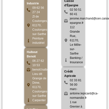
Caisse
Industrie
d'Épargne
09 62 56
02 50 51
27 24
60 41
ZI de
jerome.marchand@cen.caiss
Coulonges,
epargne.fr
61170,
112
Coulonges-
Grande
sur-Sarthe
Rue,
Peinture
61170,
industriel
Le Mêle-
sur-
Halbout
Sarthe
Benoit
Banking /
06 27 62
Insurance
10 53
benoit.halbout@live.fr
Crédit
Lieu dit
Agricole
Grange de
02 33 81
Dime,
56 00
61170,
marc-
Coulonges-
antoine.lepicard@ca-
sur-Sarthe
normandie.fr
Carpenter
1 rue
Grenier à