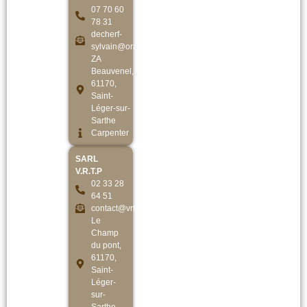
07 70 60
78 31
decherf-
sylvain@orange.fr
ZA
Beauvenel,
61170,
Saint-
Léger-sur-
Sarthe
Carpenter
SARL
V.R.T.P
02 33 28
64 51
contact@vrtp.fr
Le
Champ
du pont,
61170,
Saint-
Léger-
sur-