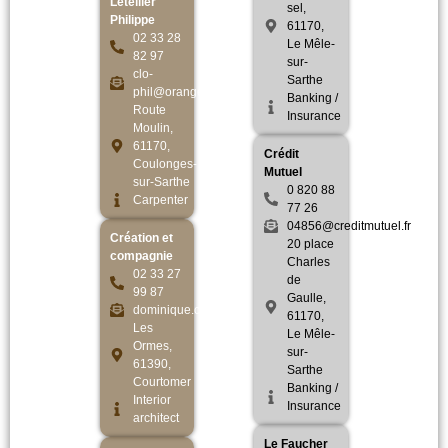
Letellier
sel,
Philippe
61170,
02 33 28
Le Mêle-
82 97
sur-
clo-
Sarthe
phil@orange.fr
Banking /
Route
Insurance
Moulin,
61170,
Crédit
Coulonges-
Mutuel
sur-Sarthe
0 820 88
Carpenter
77 26
04856@creditmutuel.fr
Création et
20 place
compagnie
Charles
02 33 27
de
99 87
Gaulle,
dominique.crete@gmail.com
61170,
Les
Le Mêle-
Ormes,
sur-
61390,
Sarthe
Courtomer
Banking /
Interior
Insurance
architect
Le Faucher