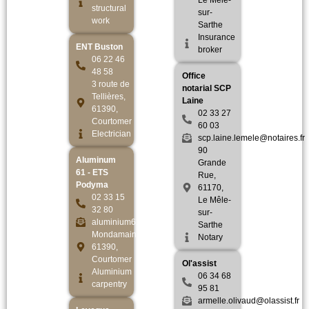
Le Mêle-
structural
sur-
work
Sarthe
Insurance
ENT Buston
broker
06 22 46
48 58
Office
3 route de
notarial SCP
Tellières,
Laine
61390,
02 33 27
Courtomer
60 03
Electrician
scp.laine.lemele@notaires.fr
90
Aluminum
Grande
61 - ETS
Rue,
Podyma
61170,
02 33 15
Le Mêle-
32 80
sur-
aluminium61.podyma@gmail.com
Sarthe
Mondamain,
Notary
61390,
Courtomer
Ol'assist
Aluminium
06 34 68
carpentry
95 81
armelle.olivaud@olassist.fr