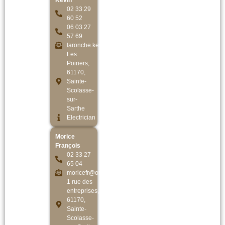
Kévin
02 33 29
60 52
06 03 27
57 69
laronche.kevin@orange.fr
Les
Poiriers,
61170,
Sainte-
Scolasse-
sur-
Sarthe
Electrician
Morice
François
02 33 27
65 04
moricefr@orange.fr
1 rue des
entreprises,
61170,
Sainte-
Scolasse-