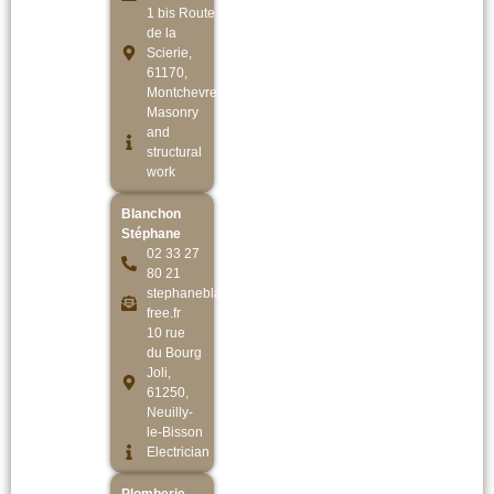
1 bis Route
de la
Scierie,
61170,
Montchevrel
Masonry
and
structural
work
Blanchon
Stéphane
02 33 27
80 21
stephaneblanchon@
free.fr
10 rue
du Bourg
Joli,
61250,
Neuilly-
le-Bisson
Electrician