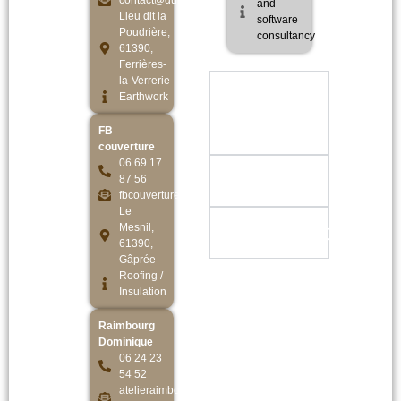
contact@dumoulin61.fr
and
Lieu dit la
software
Poudrière,
consultancy
61390,
Ferrières-
la-Verrerie
Espaces
Earthwork
verts
FB
couverture
06 69 17
Animaux
87 56
fbcouverture61@gmail.com
Le
Restaurants
Mesnil,
61390,
Gâprée
Roofing /
Insulation
Raimbourg
Dominique
06 24 23
54 52
atelieraimbourg@