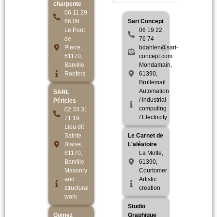
charpente
06 11 29
66 09
Sari Concept
Le Pont
06 19 22
de
76 74
Pierre,
bdahlen@sari-
61170,
concept.com
Barville
Mondamain,
Roofers
61390,
Brullemail
Automation
SARL
/ Industrial
Péricles
computing
02 33 31
/ Electricity
71 19
Lieu dit
Sainte
Le Carnet de
Blaise,
L'aléatoire
61170,
La Motte,
Barville
61390,
Masonry
Courtomer
and
Artistic
structural
creation
work
Studio
Gomez
Graphique