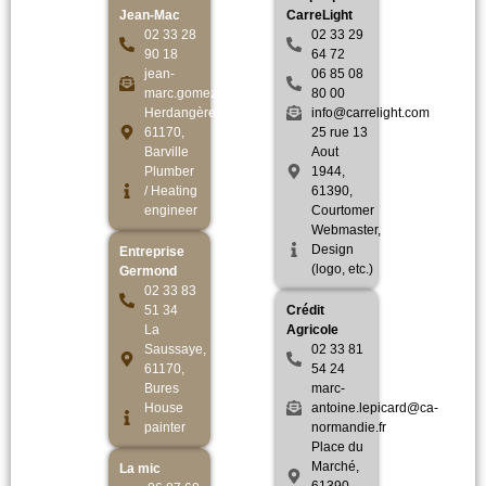
Jean-Mac
CarreLight
02 33 28
02 33 29
90 18
64 72
jean-
06 85 08
marc.gomez5@wanadoo.fr
80 00
Herdangère,
info@carrelight.com
61170,
25 rue 13
Barville
Aout
Plumber
1944,
/ Heating
61390,
engineer
Courtomer
Webmaster,
Design
Entreprise
(logo, etc.)
Germond
02 33 83
51 34
Crédit
La
Agricole
Saussaye,
02 33 81
61170,
54 24
Bures
marc-
House
antoine.lepicard@ca-
painter
normandie.fr
Place du
Marché,
La mic