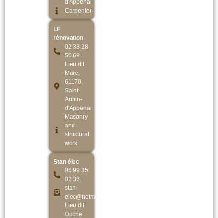
d'Appenai
Carpenter
LF
rénovation
02 33 28
56 69
Lieu dit
Mare,
61170,
Saint-
Aubin-
d'Appenai
Masonry
and
structural
work
Stan élec
06 99 35
02 36
stan-
elec@hotmail.fr
Lieu dit
Ouche