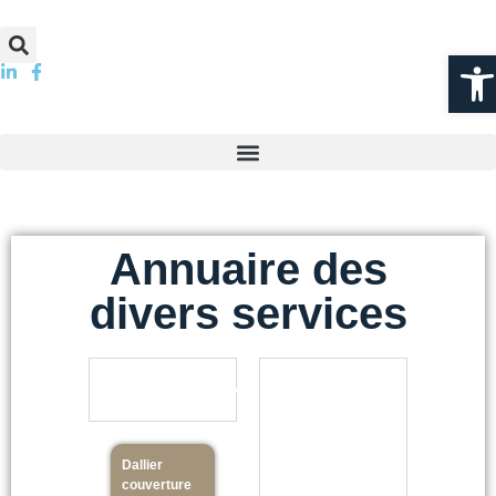
Ou
Annuaire des
divers services
Bâtiments
Services
hors
santé
Dallier
couverture