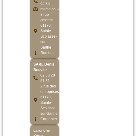
65 35
martin.couverture@orange.fr
8 rue
cotentin,
61170,
Sainte-
Scolasse-
sur-
Sarthe
Roofers
SARL Denis
Bouvier
02 33 28
57 31
2 rue des
entreprises,
61170,
Sainte-
Scolasse-
sur-Sarthe
Carpenter
Laronche