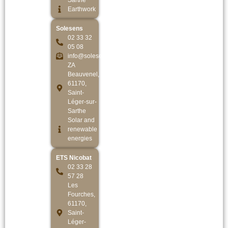
Sarthe
Earthwork
Solesens
02 33 32
05 08
info@solesens.fr
ZA
Beauvenel,
61170,
Saint-
Léger-sur-
Sarthe
Solar and
renewable
energies
ETS Nicobat
02 33 28
57 28
Les
Fourches,
61170,
Saint-
Léger-