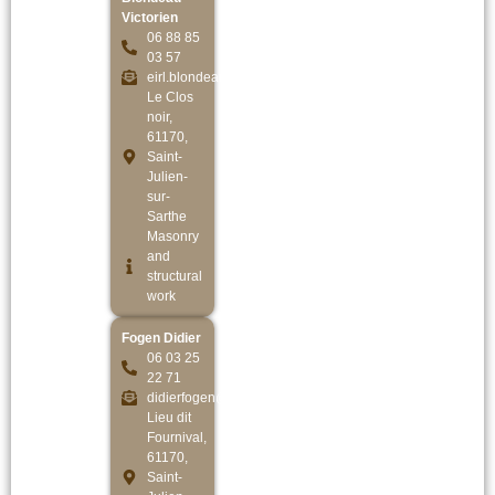
Victorien
06 88 85
03 57
eirl.blondeau@outlook.fr
Le Clos
noir,
61170,
Saint-
Julien-
sur-
Sarthe
Masonry
and
structural
work
Fogen Didier
06 03 25
22 71
didierfogen@yahoo.fr
Lieu dit
Fournival,
61170,
Saint-