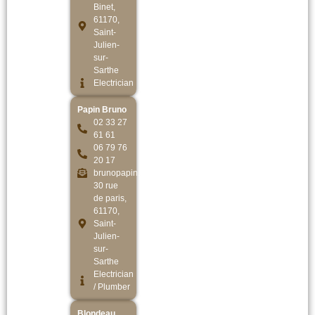
Binet,
61170,
Saint-
Julien-
sur-
Sarthe
Electrician
Papin Bruno
02 33 27
61 61
06 79 76
20 17
brunopapin.elec61@gmail.com
30 rue
de paris,
61170,
Saint-
Julien-
sur-
Sarthe
Electrician
/ Plumber
Blondeau