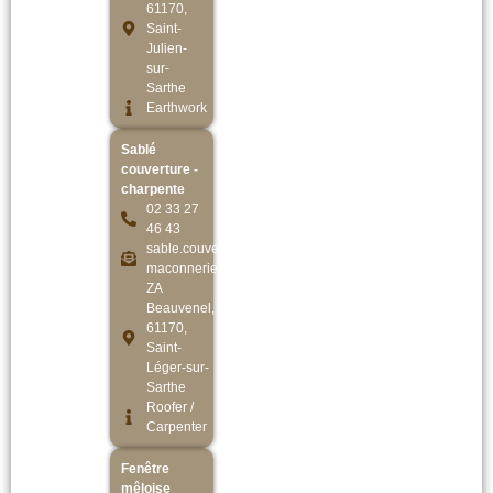
61170,
Saint-
Julien-
sur-
Sarthe
Earthwork
Sablé
couverture -
charpente
02 33 27
46 43
sable.couverture.
maconnerie@gmail.com
ZA
Beauvenel,
61170,
Saint-
Léger-sur-
Sarthe
Roofer /
Carpenter
Fenêtre
mêloise