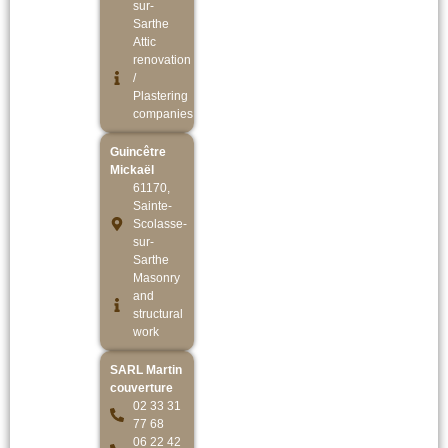
sur-
Sarthe
Attic
renovation
/
Plastering
companies
Guincêtre
Mickaël
61170,
Sainte-
Scolasse-
sur-
Sarthe
Masonry
and
structural
work
SARL Martin
couverture
02 33 31
77 68
06 22 42