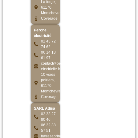
La forge,
61170,
Montchevrel
Coverage
Perche
électricité
02 43 72
74 62
06 14 18
61 97
contact@perche-
electricite.fr
10 voies
poiriers,
61170,
Montchevrel
Coverage
SARL Adisa
02 33 27
80 46
06 32 38
57 51
hatresabrina@orange.fr