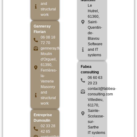
Numsim
and
Le
structural
Hutrel,
work
61360,
Saint-
Ganneray
Quentin-
Florian
de-
06 08 18
Blavou
72 70
Software
genneray.florian@gmail.com
and IT
Moulin
systems
d'Orgueil,
61390,
Fabea
Ferrières-
consulting
la-
06 60 63
Verrerie
20 23
Masonry
contact@fabbea-
and
consulting.com
structural
Villedieu,
work
61170,
Sainte-
Entreprise
Scolasse-
Dumoulin
sur-
02 33 28
Sarthe
42 65
IT systems