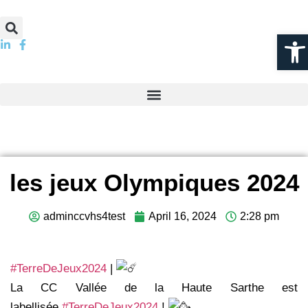
Ouvrir l
les jeux Olympiques 2024
adminccvhs4test
April 16, 2024
2:28 pm
#TerreDeJeux2024
|
La CC Vallée de la Haute Sarthe est
labellisée
#TerreDeJeux2024
!