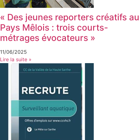
« Des jeunes reporters créatifs au
Pays Mêlois : trois courts-
métrages évocateurs »
11/06/2025
Lire la suite »